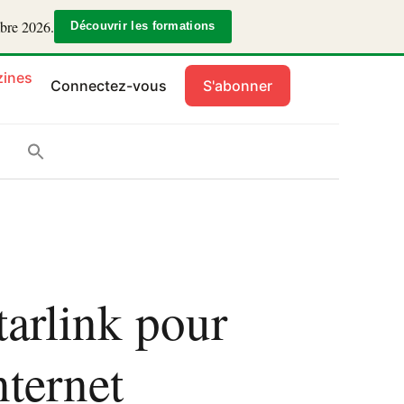
mbre 2026.
Découvrir les formations
ines
Connectez-vous
S'abonner
tarlink pour
nternet