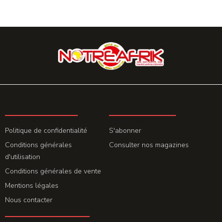
LA REDACTION
ABONNEMENT
Politique de confidentialité
S'abonner
Conditions générales
Consulter nos magazines
d'utilisation
Conditions générales de vente
Mentions légales
Nous contacter
GET THE APP