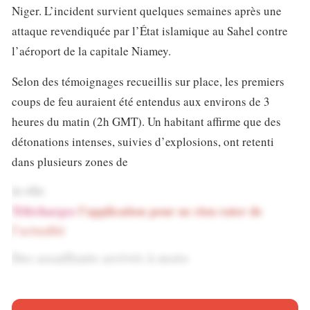
Niger. L’incident survient quelques semaines après une
attaque revendiquée par l’État islamique au Sahel contre
l’aéroport de la capitale Niamey.
Selon des témoignages recueillis sur place, les premiers
coups de feu auraient été entendus aux environs de 3
heures du matin (2h GMT). Un habitant affirme que des
détonations intenses, suivies d’explosions, ont retenti
dans plusieurs zones de
la ville.
Téléchargez
l’application pour ne rien rater de
l’actualité
Des assaillants arrivés à moto
D’après ce témoin, des individus armés non identifiés
seraient arrivés à moto avant que des échanges de tirs ne