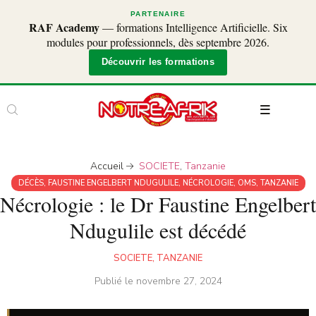
PARTENAIRE
RAF Academy
— formations Intelligence Artificielle. Six
modules pour professionnels, dès septembre 2026.
Découvrir les formations
Accueil
SOCIETE
,
Tanzanie
DÉCÈS
,
FAUSTINE ENGELBERT NDUGULILE
,
NÉCROLOGIE
,
OMS
,
TANZANIE
Nécrologie : le Dr Faustine Engelbert
Ndugulile est décédé
SOCIETE
,
TANZANIE
Publié le
novembre 27, 2024