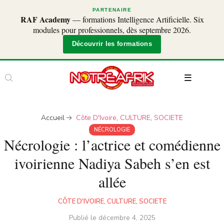
PARTENAIRE
RAF Academy
— formations Intelligence Artificielle. Six
modules pour professionnels, dès septembre 2026.
Découvrir les formations
Accueil
Côte D'Ivoire
,
CULTURE
,
SOCIETE
NÉCROLOGIE
Nécrologie : l’actrice et comédienne
ivoirienne Nadiya Sabeh s’en est
allée
CÔTE D'IVOIRE
,
CULTURE
,
SOCIETE
Publié le
décembre 4, 2025