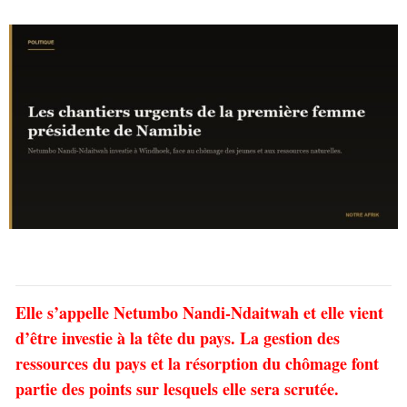
Elle s’appelle Netumbo Nandi-Ndaitwah et elle vient
d’être investie à la tête du pays. La gestion des
ressources du pays et la résorption du chômage font
partie des points sur lesquels elle sera scrutée.