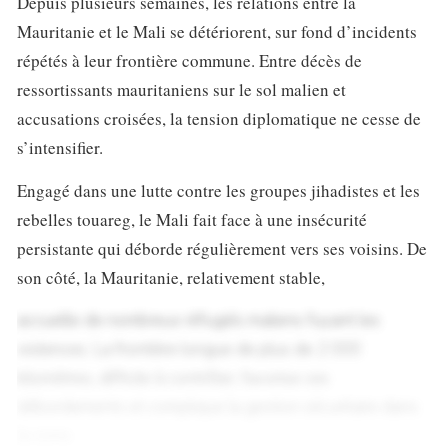
Depuis plusieurs semaines, les relations entre la
Mauritanie et le Mali se détériorent, sur fond d’incidents
répétés à leur frontière commune. Entre décès de
ressortissants mauritaniens sur le sol malien et
accusations croisées, la tension diplomatique ne cesse de
s’intensifier.
Engagé dans une lutte contre les groupes jihadistes et les
rebelles touareg, le Mali fait face à une insécurité
persistante qui déborde régulièrement vers ses voisins. De
son côté, la Mauritanie, relativement stable,
accueille de nombreux réfugiés maliens fuyant les
violences. La frontière longue de plus de 2 000
kilomètres, difficile à contrôler, favorise ces
débordements et complique la gestion sécuritaire dans
la zone.