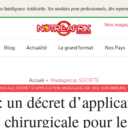
 Intelligence Artificielle. Six modules pour professionnels, dès septe
Nos magaz
Blog
Actualité
Le grand format
Nos Pays
Accueil
Madagascar
,
SOCIETE
RGICALE
,
DÉCRET D'APPLICATION
,
MADAGASCAR
,
VIOL SUR MINEURS
,
 un décret d’applicat
n chirurgicale pour le