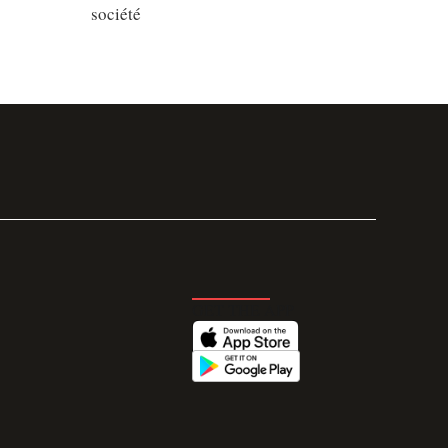
société
GET THE APP