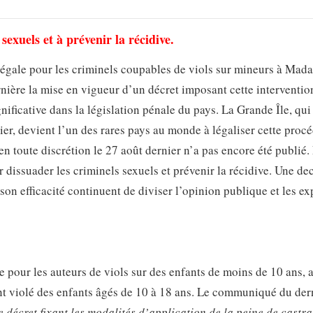
sexuels et à prévenir la récidive.
légale pour les criminels coupables de viols sur mineurs à Mada
ère la mise en vigueur d’un décret imposant cette interventio
ificative dans la législation pénale du pays. La Grande Île, qui
nier, devient l’un des rares pays au monde à légaliser cette proc
 en toute discrétion le 27 août dernier n’a pas encore été publié.
 dissuader les criminels sexuels et prévenir la récidive. Une de
 son efficacité continuent de diviser l’opinion publique et les ex
e pour les auteurs de viols sur des enfants de moins de 10 ans, 
nt violé des enfants âgés de 10 à 18 ans. Le communiqué du der
e décret fixant les modalités d’application de la peine de castra