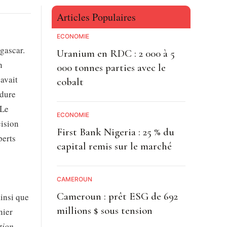
Articles Populaires
ECONOMIE
gascar.
Uranium en RDC : 2 000 à 5
n
000 tonnes parties avec le
 avait
cobalt
édure
 Le
ECONOMIE
cision
First Bank Nigeria : 25 % du
perts
capital remis sur le marché
CAMEROUN
Cameroun : prêt ESG de 692
ainsi que
millions $ sous tension
nier
tion