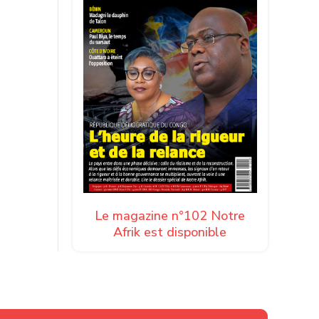
es
poli. Les
 levier
Libye
Le magazine n°102 Notre
Afrik est disponible