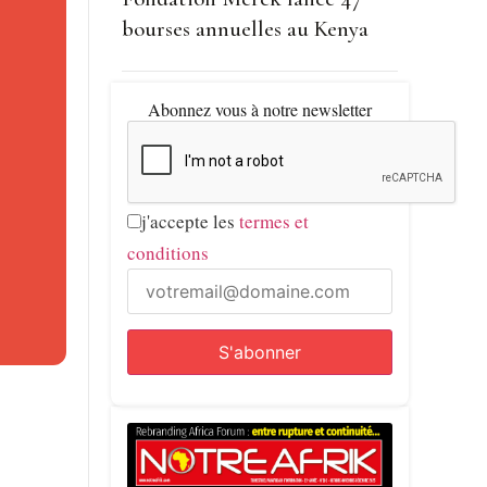
bourses annuelles au Kenya
protégées
Abonnez vous à notre newsletter
s avant
j'accepte les
termes et
é par les
conditions
s les
s