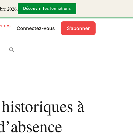
mbre 2026.
Découvrir les formations
ines
Connectez-vous
S'abonner
 historiques à
d’absence