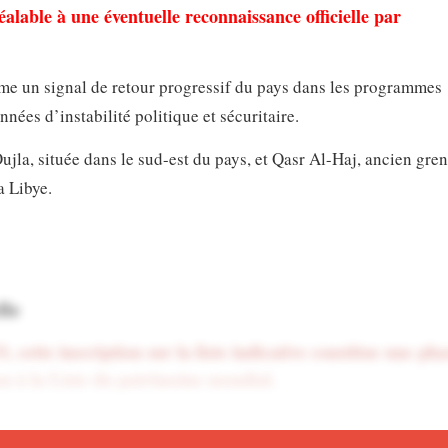
able à une éventuelle reconnaissance officielle par
mme un signal de retour progressif du pays dans les programmes
nées d’instabilité politique et sécuritaire.
jla, située dans le sud-est du pays, et Qasr Al-Haj, ancien gren
a Libye.
lle
cette inscription sur la liste indicative constitue une pha
on à la Liste du patrimoine mondial.
on, Saleh Al-Oqab, a expliqué que les sites candidats doivent r