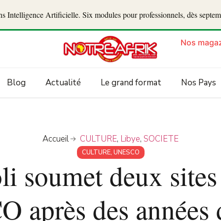
 Intelligence Artificielle. Six modules pour professionnels, dès septe
Nos magaz
Blog
Actualité
Le grand format
Nos Pays
Accueil
CULTURE
,
Libye
,
SOCIETE
CULTURE
,
UNESCO
li soumet deux sites
 après des années 