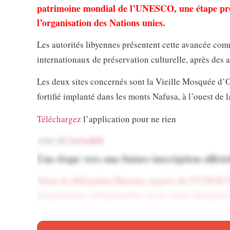
patrimoine mondial de l’UNESCO, une étape préal
l’organisation des Nations unies.
Les autorités libyennes présentent cette avancée co
internationaux de préservation culturelle, après des an
Les deux sites concernés sont la Vieille Mosquée d’Ou
fortifié implanté dans les monts Nafusa, à l’ouest de l
Téléchargez
l’application pour ne rien
rater de
l’actualité
Une étape vers une future inscription officie
Selon la délégation libyenne auprès de l’UNESCO, 
préparatoire indispensable avant toute intégrati
Le chef de la mission libyenne auprès de l’organisati