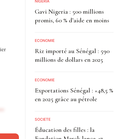
NIGÉRIA
Gavi Nigeria : 500 millions
promis, 60 % d’aide en moins
ECONOMIE
ier
Riz importé au Sénégal : 590
millions de dollars en 2025
ECONOMIE
Exportations Sénégal : +48,5 %
en 2025 grâce au pétrole
se
SOCIETE
Éducation des filles : la
épondre à
Fondation Merck lance 47