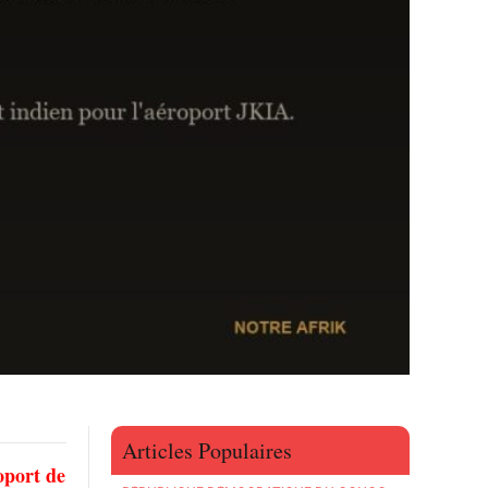
Articles Populaires
oport de