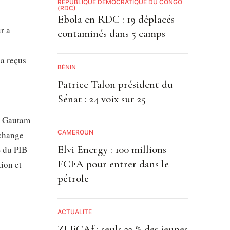
RÉPUBLIQUE DÉMOCRATIQUE DU CONGO
(RDC)
Ebola en RDC : 19 déplacés
r a
contaminés dans 5 camps
 a reçus
BÉNIN
Patrice Talon président du
Sénat : 24 voix sur 25
e Gautam
CAMEROUN
échange
Elvi Energy : 100 millions
% du PIB
FCFA pour entrer dans le
tion et
pétrole
ACTUALITE
1
ZLECAf : seuls 22 % des jeunes