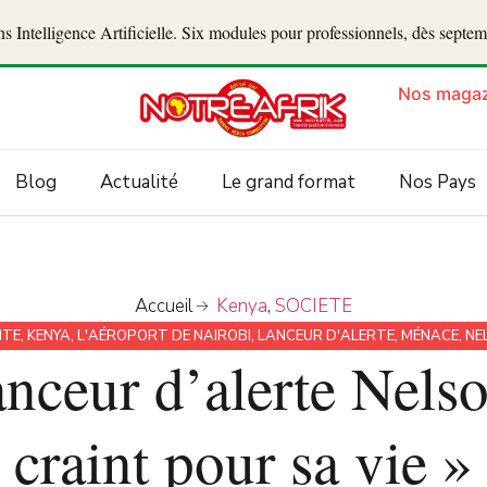
 Intelligence Artificielle. Six modules pour professionnels, dès septe
Nos magaz
Blog
Actualité
Le grand format
Nos Pays
Accueil
Kenya
,
SOCIETE
NTE
,
KENYA
,
L'AÉROPORT DE NAIROBI
,
LANCEUR D'ALERTE
,
MÉNACE
,
NE
lanceur d’alerte Nel
craint pour sa vie »