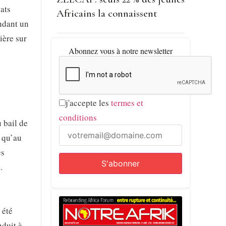
ats
Africains la connaissent
endant un
ière sur
Abonnez vous à notre newsletter
j'accepte les
termes et
conditions
 bail de
u qu’au
es
.
 été
nduit à