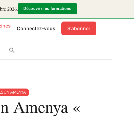
mbre 2026.
Découvrir les formations
ines
Connectez-vous
S'abonner
LSON AMENYA
son Amenya «