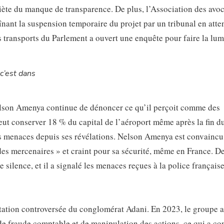
uiète du manque de transparence. De plus, l’Association des avoc
aînant la suspension temporaire du projet par un tribunal en att
 transports du Parlement a ouvert une enquête pour faire la lum
c’est dans
elson Amenya continue de dénoncer ce qu’il perçoit comme des
eut conserver 18 % du capital de l’aéroport même après la fin du
des menaces depuis ses révélations. Nelson Amenya est convainc
u des mercenaires » et craint pour sa sécurité, même en France. D
e silence, et il a signalé les menaces reçues à la police française
putation controversée du conglomérat Adani. En 2023, le groupe a
e fraude comptable et de manipulation des actions, ce qui a co