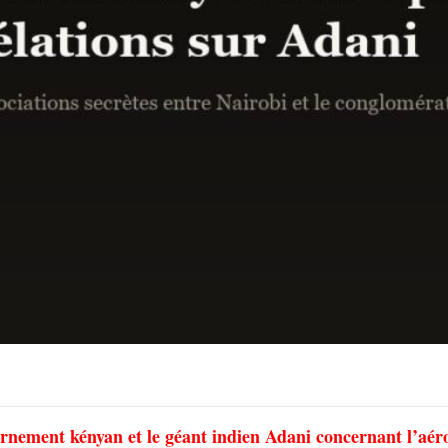
vernement kényan et le géant indien Adani concernant l’aér