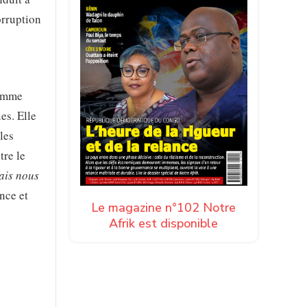
orruption
comme
es. Elle
les
tre le
ais nous
nce et
Le magazine n°102 Notre
Afrik est disponible