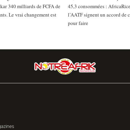
kar 340 milliards de FCFA de
45,3 consommées : AfricaRice
nts. Le vrai changement est
l’AATF signent un accord de c
pour faire
gazines