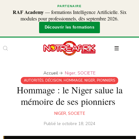
PARTENAIRE
RAF Academy
— formations Intelligence Artificielle. Six
modules pour professionnels, dès septembre 2026.
Découvrir les formations
Accueil
Niger
,
SOCIETE
AUTORITÉS
,
DÉCISION
,
HOMMAGE
,
NIGER
,
PIONNIERS
Hommage : le Niger salue la
mémoire de ses pionniers
NIGER
,
SOCIETE
Publié le
octobre 18, 2024