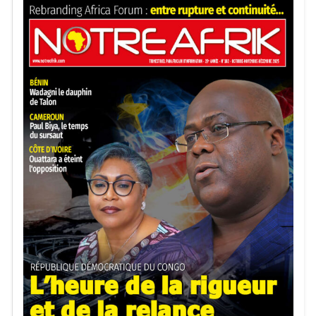
Guinéens. Elle a souligné que ces expulsions s’inscrivent
dans le cadre d’accords bilatéraux existants et relèvent de
la souveraineté allemande. Un porte-parole du ministère
allemand de l’Intérieur a précisé à l’AFP que 30 personnes
avaient été renvoyées vers la Guinée en janvier 2026,
contre 20 à la même période en 2025. Au total, 169
expulsions vers la Guinée ont été enregistrées en 2025.
Lire :
Sénégal : enquête officielle sur les violences
politiques entre 2021 et 2024
Une diaspora importante et des flux migratoires
soutenus
Ces dernières années, la Guinée figure parmi les
principaux pays africains d’origine de migrants tentant de
rejoindre clandestinement le Maghreb et l’Europe,