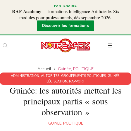
PARTENAIRE
RAF Academy
— formations Intelligence Artificielle. Six
modules pour professionnels, dès septembre 2026.
Découvrir les formations
Accueil
Guinée
,
POLITIQUE
ADMINISTRATION
,
AUTORITÉS
,
GROUPEMENTS POLITIQUES
,
GUINÉE
,
LÉGISLATION
,
RAPPORT
Guinée: les autorités mettent les
principaux partis « sous
observation »
GUINÉE
,
POLITIQUE