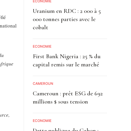
ECONOMIE
Uranium en RDC : 2 000 à 5
fié
000 tonnes parties avec le
national
cobalt
ECONOMIE
du
First Bank Nigeria : 25 % du
Afrique
capital remis sur le marché
CAMEROUN
Cameroun : prêt ESG de 692
millions $ sous tension
urce,
ECONOMIE
Dette publique du Gabon :