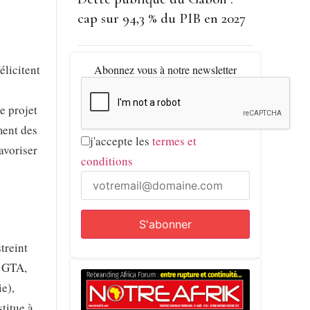
cap sur 94,3 % du PIB en 2027
élicitent
Abonnez vous à notre newsletter
e projet
ment des
j'accepte les
termes et
avoriser
conditions
treint
t GTA,
e),
titue à