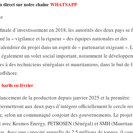
en direct sur notre chaîne
WHATSAPP
ce
finale d’investissement en 2018, les autorités des deux pays se f
ué la « vigilance et la rigueur » des équipes nationales et des
calendrier du projet dans un esprit de « partenariat exigeant ». L
oit également un volet social important, notamment le développe
 à des techniciens sénégalais et mauritaniens, dans le but de f
 offshore.
 barils en février
 lancement de la production depuis janvier 2025 et la première
rmettront aux deux pays d’intégrer officiellement le cercle res
nde, selon un communiqué conjoint des gouvernements. Le proje
iat avec Kosmos Energy, PETROSEN (Sénégal) et SMH (Mauritani
rs. Avec une capacité annuelle de 2,5 millions de tonnes, il cons