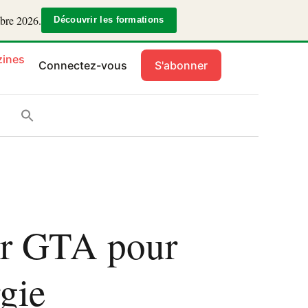
mbre 2026.
Découvrir les formations
ines
Connectez-vous
S'abonner
sur GTA pour
rgie