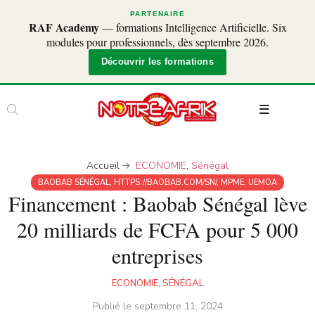
PARTENAIRE
RAF Academy
— formations Intelligence Artificielle. Six
modules pour professionnels, dès septembre 2026.
Découvrir les formations
Accueil
ECONOMIE
,
Sénégal
BAOBAB SÉNÉGAL
,
HTTPS://BAOBAB.COM/SN/
,
MPME
,
UEMOA
Financement : Baobab Sénégal lève
20 milliards de FCFA pour 5 000
entreprises
ECONOMIE
,
SÉNÉGAL
Publié le
septembre 11, 2024