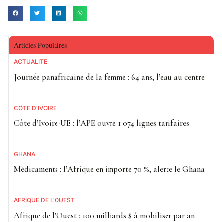
Des ressources orientées vers les priorités
budgétaires
Les fonds levés serviront à financer des projets jugés
Articles Populaires
prioritaires dans la Loi de finances 2026. Le document
ACTUALITE
d’émission, approuvé par la Commission de surveillance
Journée panafricaine de la femme : 64 ans, l’eau au centre
du marché financier de l’Afrique centrale, précise que ces
obligations bénéficieront d’une pondération prudentielle
de 0 %.
CÔTE D'IVOIRE
Côte d’Ivoire-UE : l’APE ouvre 1 074 lignes tarifaires
En pratique, cela signifie que les banques souscriptrices
ne seront pas tenues d’augmenter leurs fonds propres au
GHANA
titre du risque souverain dans leurs calculs
Médicaments : l’Afrique en importe 70 %, alerte le Ghana
réglementaires. Une disposition qui pourrait renforcer
l’attrait du titre auprès des établissements financiers.
AFRIQUE DE L'OUEST
Lire :
Guinée-Bissau : mobilisation de 16,5
Afrique de l’Ouest : 100 milliards $ à mobiliser par an
milliards Fcfa sur le marché financier régional