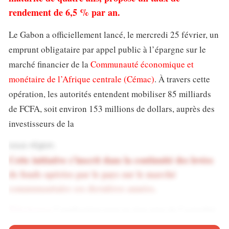
rendement de 6,5 % par an.
Le Gabon a officiellement lancé, le mercredi 25 février, un
emprunt obligataire par appel public à l’épargne sur le
marché financier de la
Communauté économique et
monétaire de l’Afrique centrale (Cémac)
. À travers cette
opération, les autorités entendent mobiliser 85 milliards
de FCFA, soit environ 153 millions de dollars, auprès des
investisseurs de la
sous-région.
Cette initiative s’inscrit dans la continuité des levées
de fonds opérées par le pays sur le marché
communautaire ces dernières années.
Téléchargez
l’application pour ne rien rater de l’actualité