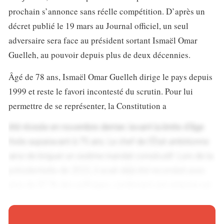
prochain s’annonce sans réelle compétition. D’après un
décret publié le 19 mars au Journal officiel, un seul
adversaire sera face au président sortant Ismaël Omar
Guelleh, au pouvoir depuis plus de deux décennies.
Âgé de 78 ans, Ismaël Omar Guelleh dirige le pays depuis
1999 et reste le favori incontesté du scrutin. Pour lui
permettre de se représenter, la Constitution a
été révisée en novembre dernier, levant la limite d’âge
fixée auparavant à 75 ans. Le chef de l’État ambitionne
ainsi de briguer un sixième mandat consécutif. Lors de la
présidentielle de 2021, il avait déjà été reconduit avec
plus de 97 % des suffrages, confirmant son emprise sur
la scène politique nationale.
Téléchargez
l’application pour ne rien rater de