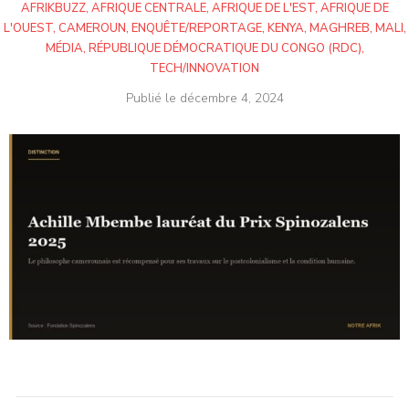
AFRIKBUZZ
,
AFRIQUE CENTRALE
,
AFRIQUE DE L'EST
,
AFRIQUE DE
L'OUEST
,
CAMEROUN
,
ENQUÊTE/REPORTAGE
,
KENYA
,
MAGHREB
,
MALI
,
MÉDIA
,
RÉPUBLIQUE DÉMOCRATIQUE DU CONGO (RDC)
,
TECH/INNOVATION
Publié le
décembre 4, 2024