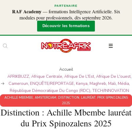
PARTENAIRE
RAF Academy
— formations Intelligence Artificielle. Six
modules pour professionnels, dès septembre 2026.
Découvrir les formations
Accueil
AFRIKBUZZ
,
Afrique Centrale
,
Afrique De L'Est
,
Afrique De L'ouest
,
Cameroun
,
ENQUÊTE/REPORTAGE
,
Kenya
,
Maghreb
,
Mali
,
Média
,
République Démocratique Du Congo (RDC)
,
TECH/INNOVATION
ACHILLE MBEMBE
,
AMSTERDAM
,
DISTINCTION
,
LAURÉAT
,
PRIX SPINOZALENS
2025
Distinction : Achille Mbembe lauréat
du Prix Spinozalens 2025