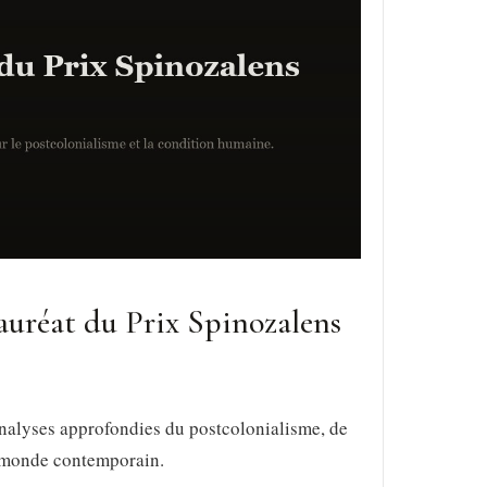
auréat du Prix Spinozalens
nalyses approfondies du postcolonialisme, de
e monde contemporain.