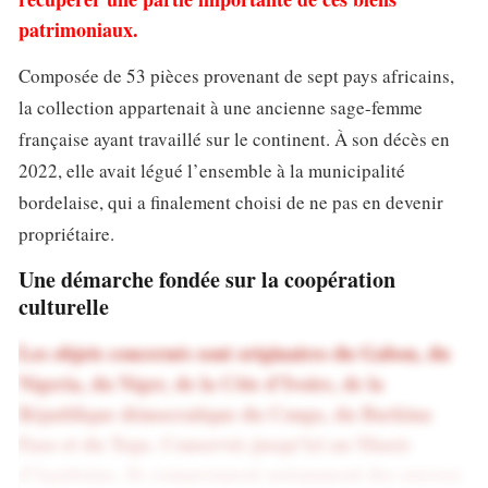
patrimoniaux.
Composée de 53 pièces provenant de sept pays africains,
la collection appartenait à une ancienne sage-femme
française ayant travaillé sur le continent. À son décès en
2022, elle avait légué l’ensemble à la municipalité
bordelaise, qui a finalement choisi de ne pas en devenir
propriétaire.
Une démarche fondée sur la coopération
culturelle
Les objets concernés sont originaires du Gabon, du
Nigeria, du Niger, de la Côte d’Ivoire, de la
République démocratique du Congo, du Burkina
Faso et du Togo. Conservés jusqu’ici au Musée
d’Aquitaine, ils comprennent notamment des œuvres