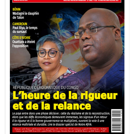
Depuis plusieurs années, plusieurs restitutions
emblématiques ont déjà été réalisées, notamment au profit
du Bénin, du Sénégal et plus récemment de la Côte
d’Ivoire. Toutefois, ces opérations demeurent encore
relativement limitées au regard du nombre d’objets
africains conservés dans les collections publiques
occidentales.
Même si le dossier bordelais ne relève pas directement du
nouveau cadre législatif, il est considéré par de nombreux
observateurs comme un signal fort en faveur d’une
coopération culturelle plus équilibrée entre la France et
les pays africains.
Au-delà du cas de Bordeaux, cette initiative pourrait
encourager d’autres institutions à réexaminer la
provenance de certaines collections et à engager un