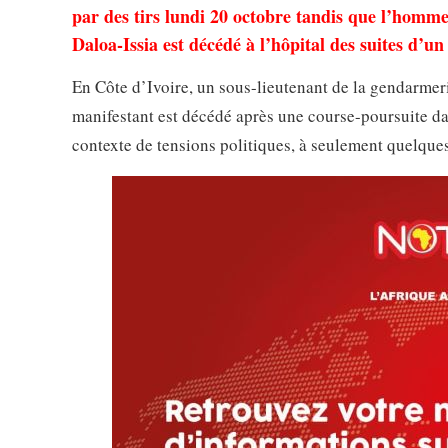
par des tirs lundi 20 octobre tandis que l’homm
Daloa-Issia est décédé à l’hôpital des suites d’u
En Côte d’Ivoire, un sous-lieutenant de la gendarmerie
manifestant est décédé après une course-poursuite d
contexte de tensions politiques, à seulement quelques