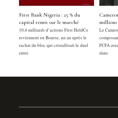
First Bank Nigeria : 25 % du
Camerou
capital remis sur le marché
millions
10,4 milliards d’actions First HoldCo
Le Camero
reviennent en Bourse, un an après le
composant
rachat du bloc qui cristallisait le duel
FCFA avec
entre
dans