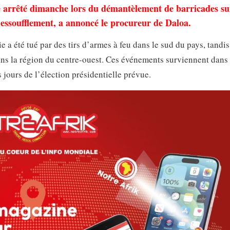
e arrêté dimanche lors du démantèlement de barricades su
n essoufflement, a annoncé le procureur de Daloa.
 a été tué par des tirs d’armes à feu dans le sud du pays, tandi
ans la région du centre-ouest. Ces événements surviennent dans
 jours de l’élection présidentielle prévue.