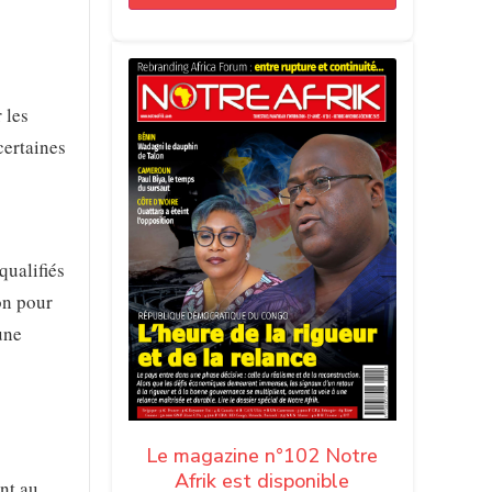
 les
certaines
qualifiés
on pour
une
Le magazine n°102 Notre
Afrik est disponible
ent au