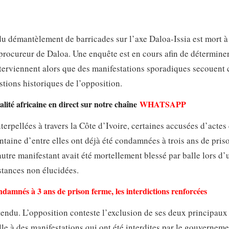
du démantèlement de barricades sur l’axe Daloa-Issia est mort à
 procureur de Daloa. Une enquête est en cours afin de déterminer
nterviennent alors que des manifestations sporadiques secouent 
stions historiques de l’opposition.
lité africaine en direct sur notre chaîne
WHATSAPP
rpellées à travers la Côte d’Ivoire, certaines accusées d’actes 
rentaine d’entre elles ont déjà été condamnées à trois ans de pris
autre manifestant avait été mortellement blessé par balle lors d’
stances non élucidées.
ndamnés à 3 ans de prison ferme, les interdictions renforcées
endu. L’opposition conteste l’exclusion de ses deux principaux
elle à des manifestations qui ont été interdites par le gouvernem