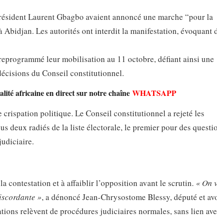
président Laurent Gbagbo avaient annoncé une marche “pour la
 à Abidjan. Les autorités ont interdit la manifestation, évoquant 
t reprogrammé leur mobilisation au 11 octobre, défiant ainsi une
décisions du Conseil constitutionnel.
lité africaine en direct sur notre chaîne
WHATSAPP
crispation politique. Le Conseil constitutionnel a rejeté les
 deux radiés de la liste électorale, le premier pour des questi
udiciaire.
a contestation et à affaiblir l’opposition avant le scrutin.
« On 
discordante »
, a dénoncé Jean-Chrysostome Blessy, député et av
lations relèvent de procédures judiciaires normales, sans lien av