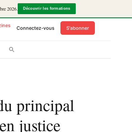
mbre 2026.
Découvrir les formations
ines
Connectez-vous
S'abonner
du principal
en justice