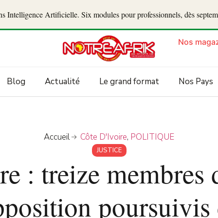
 Intelligence Artificielle. Six modules pour professionnels, dès septe
Nos magaz
Blog
Actualité
Le grand format
Nos Pays
Accueil
Côte D'Ivoire
,
POLITIQUE
JUSTICE
re : treize membres 
pposition poursuivis 