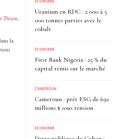
ECONOMIE
Uranium en RDC : 2 000 à 5
ne Thiam
,
000 tonnes parties avec le
cobalt
dans la
tions
ECONOMIE
First Bank Nigeria : 25 % du
capital remis sur le marché
CAMEROUN
Cameroun : prêt ESG de 692
millions $ sous tension
ECONOMIE
Dette publique du Gabon :