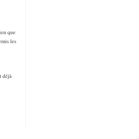
ien que
emis les
t déjà