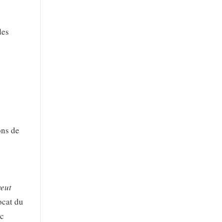
des
ons de
veut
ocat du
ec