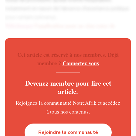
notamment en raison de l’absence d’assistance juridique
pour certains prévenus.
Téléchargez
l’application pour ne rien rater de
l’actualité
La riposte du gouvernement ivoirien
Cet article est réservé à nos membres. Déjà
Le ministère ivoirien de la Justice et des Droits de
membre ?
Connectez-vous
l’Homme a rejeté ces accusations. Dans un communiqué
signé par Constant Zirignon Delbé, les autorités affirment
Devenez membre pour lire cet
que les personnes concernées ont été arrêtées dans le
article.
cadre de
troubles à l’ordre public
liés à des attroupements
Rejoignez la communauté NotreAfrik et accédez
interdits. Le gouvernement soutient également que les
à tous nos contenus.
procédures judiciaires ont respecté les règles du procès
équitable et conteste l’idée d’arrestations arbitraires ou de
condamnations injustes.
Rejoindre la communauté