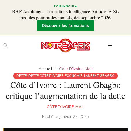
PARTENAIRE
RAF Academy
— formations Intelligence Artificielle. Six
modules pour professionnels, dès septembre 2026.
Découvrir les formations
Accueil
Côte D'Ivoire
,
Mali
DETTE
,
DETTE CÔTE D'IVOIRE
,
ECONOMIE
,
LAURENT GBAGBO
Côte d’Ivoire : Laurent Gbagbo
critique l’augmentation de la dette
CÔTE D'IVOIRE
,
MALI
Publié le
janvier 27, 2025