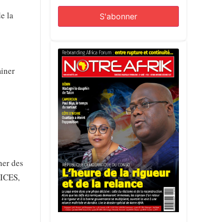
e la
miner
ner des
VICES,