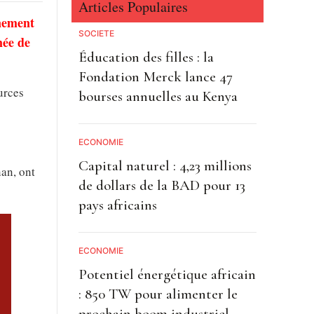
Articles Populaires
gnement
SOCIETE
mée de
Éducation des filles : la
Fondation Merck lance 47
urces
bourses annuelles au Kenya
ECONOMIE
Capital naturel : 4,23 millions
nan, ont
de dollars de la BAD pour 13
pays africains
ECONOMIE
Potentiel énergétique africain
: 850 TW pour alimenter le
prochain boom industriel