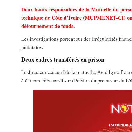
Deux hauts responsables de la Mutuelle du perso
technique de Côte d’Ivoire (MUPMENET-CI) ont 
détournement de fonds.
Les investigations portent sur des irrégularités finan
judiciaires.
Deux cadres transférés en prison
Le directeur exécutif de la mutuelle, Agré Lynx Bourge
été incarcérés mardi sur décision du procureur du Pô