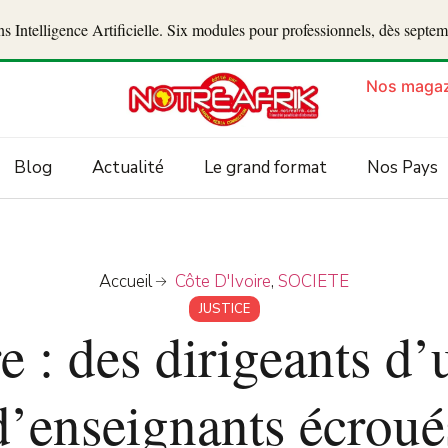
 Intelligence Artificielle. Six modules pour professionnels, dès septe
Nos magaz
Blog
Actualité
Le grand format
Nos Pays
Accueil
Côte D'Ivoire
,
SOCIETE
JUSTICE
e : des dirigeants d
d’enseignants écroué