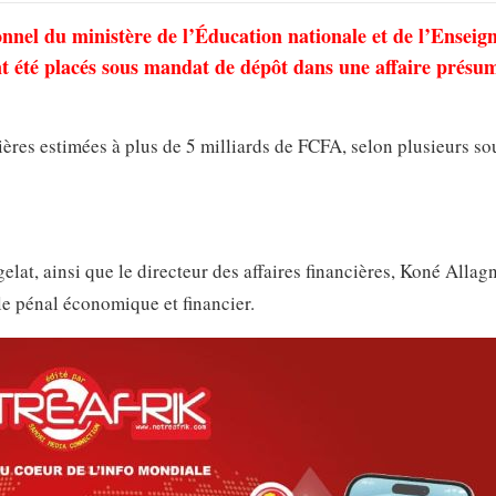
nnel du ministère de l’Éducation nationale et de l’Ensei
été placés sous mandat de dépôt dans une affaire présu
cières estimées à plus de 5 milliards de FCFA, selon plusieurs so
lat, ainsi que le directeur des affaires financières, Koné Allag
le pénal économique et financier.