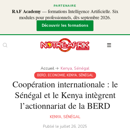
PARTENAIRE
RAF Academy
— formations Intelligence Artificielle. Six
modules pour professionnels, dès septembre 2026.
Découvrir les formations
Accueil
Kenya
,
Sénégal
BERD
,
ECONOMIE
,
KENYA
,
SÉNÉGAL
Coopération internationale : le
Sénégal et le Kenya intègrent
l’actionnariat de la BERD
KENYA
,
SÉNÉGAL
Publié le
juillet 26, 2025