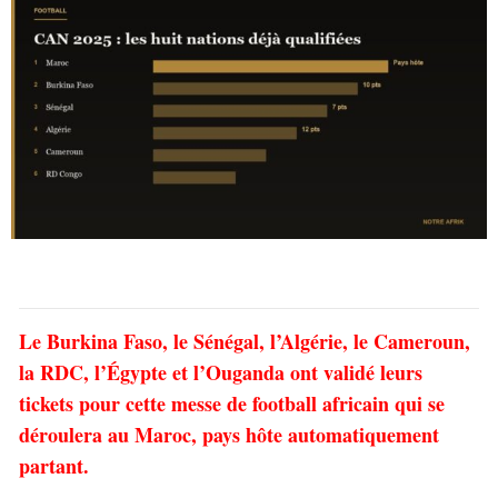
Le Burkina Faso, le Sénégal, l’Algérie, le Cameroun,
la RDC, l’Égypte et l’Ouganda ont validé leurs
tickets pour cette messe de football africain qui se
déroulera au Maroc, pays hôte automatiquement
partant.