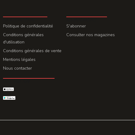
LA REDACTION
ABONNEMENT
Politique de confidentialité
S'abonner
Conditions générales
Consulter nos magazines
d'utilisation
Conditions générales de vente
Mentions légales
Nous contacter
GET THE APP
© 2026 All rights reserved. Powered by
Promohake