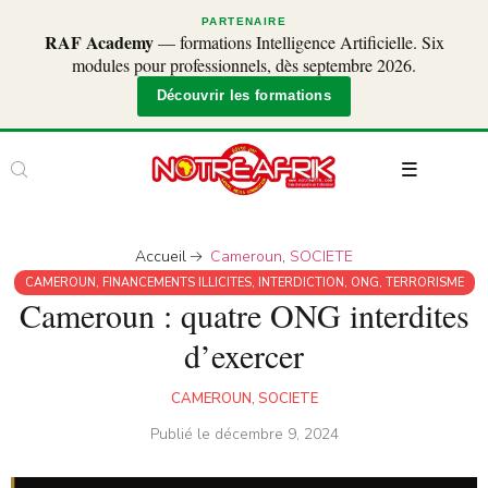
PARTENAIRE
RAF Academy
— formations Intelligence Artificielle. Six
modules pour professionnels, dès septembre 2026.
Découvrir les formations
Accueil
Cameroun
,
SOCIETE
CAMEROUN
,
FINANCEMENTS ILLICITES
,
INTERDICTION
,
ONG
,
TERRORISME
Cameroun : quatre ONG interdites
d’exercer
CAMEROUN
,
SOCIETE
Publié le
décembre 9, 2024