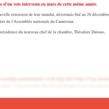
ite d’un vote intervenu en mars de cette même année.
uvelle extension de leur mandat, désormais fixé au 20 décembr
nière de l’Assemblée nationale du Cameroun.
la présidence du nouveau chef de la chambre, Théodore Datouo,
u mandat parlementaire avait déjà fait l’objet d’une prem
année. Cette nouvelle décision prolonge encore davantage
ensée durer cinq ans.
lité africaine en direct sur notre chaîne
WHATSAPP