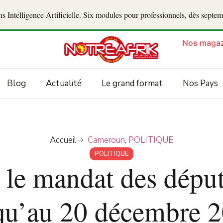
 Intelligence Artificielle. Six modules pour professionnels, dès septe
Nos magaz
Blog
Actualité
Le grand format
Nos Pays
Accueil
Cameroun
,
POLITIQUE
POLITIQUE
le mandat des dépu
qu’au 20 décembre 