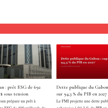
n : prêt ESG de 692
Dette publique du Gabon
 $ sous tension
sur 94,3 % du PIB en 2027
un prépare un prêt à
Le FMI projette une dette pub
e ESG de 400 milliards de
gabonaise à 94,3 % du PIB en