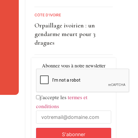
iya avait
eunesse.
CÔTE D'IVOIRE
Orpaillage ivoirien : un
gendarme meurt pour 3
dragues
Abonnez vous à notre newsletter
ème
 plus
j'accepte les
termes et
conditions