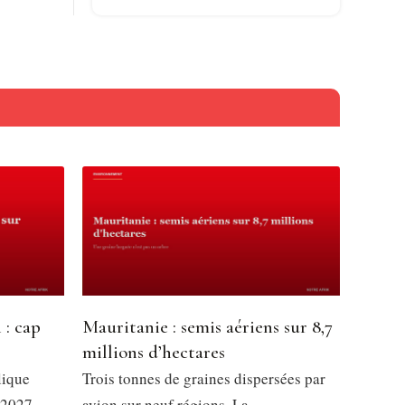
 : cap
Mauritanie : semis aériens sur 8,7
millions d’hectares
lique
Trois tonnes de graines dispersées par
 2027,
avion sur neuf régions. La