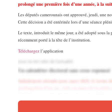
prolongé une première fois d’une année, à la su
Les députés camerounais ont approuvé, jeudi, une no
Cette décision a été entérinée lors d’une séance plé
Le texte, introduit le même jour, a été adopté sous 
récemment porté à la tête de l’institution.
Téléchargez
l’application
pour ne rien rater de l’actualité
Un calendrier électoral sans cesse repoussé
Initialement attendu pour mars 2025, le terme d
prolongation d’un an, votée en mars de la même 
législature issue des élections de janvier 2020, c
Ne manquez plus rien de l’actua