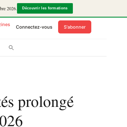
mbre 2026.
Découvrir les formations
ines
Connectez-vous
S'abonner
tés prolongé
2026