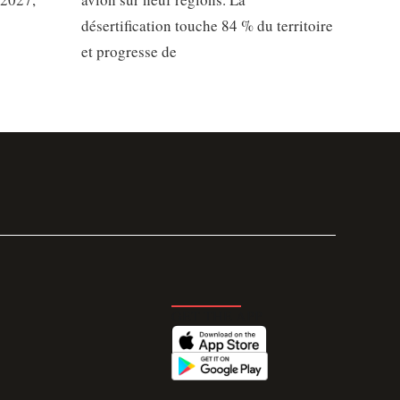
désertification touche 84 % du territoire
et progresse de
GET THE APP