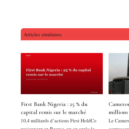
Articles similaires
First Bank Nigeria : 25 % du
Camerou
capital remis sur le marché
millions
10,4 milliards d’actions First HoldCo
Le Camero
reviennent en Bourse, un an après le
composant