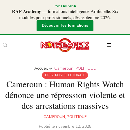
PARTENAIRE
RAF Academy
— formations Intelligence Artificielle. Six
modules pour professionnels, dès septembre 2026.
Découvrir les formations
Accueil
Cameroun
,
POLITIQUE
CRISE POST ÉLECTORALE
Cameroun : Human Rights Watch
dénonce une répression violente et
des arrestations massives
CAMEROUN
,
POLITIQUE
Publié le
novembre 12, 2025