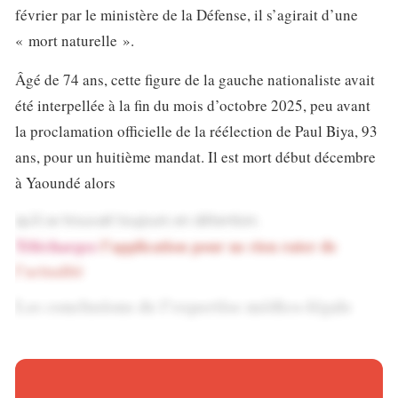
février par le ministère de la Défense, il s’agirait d’une
« mort naturelle ».
Âgé de 74 ans, cette figure de la gauche nationaliste avait
été interpellée à la fin du mois d’octobre 2025, peu avant
la proclamation officielle de la réélection de Paul Biya, 93
ans, pour un huitième mandat. Il est mort début décembre
à Yaoundé alors
qu’il se trouvait toujours en détention.
Téléchargez
l’application pour ne rien rater de
l’actualité
Les conclusions de l’expertise médico-légale
D’après le communiqué du ministère de la Défense, lu sur
les antennes du media national, CRTV, l’examen médico-
légal ordonné par les autorités n’a relevé aucune trace de