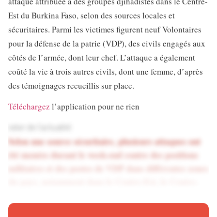
attaque attribuée à des groupes djihadistes dans le Centre-
Est du Burkina Faso, selon des sources locales et
sécuritaires. Parmi les victimes figurent neuf Volontaires
pour la défense de la patrie (VDP), des civils engagés aux
côtés de l’armée, dont leur chef. L’attaque a également
coûté la vie à trois autres civils, dont une femme, d’après
des témoignages recueillis sur place.
Téléchargez
l’application pour ne rien
rater de l’actualité
Selon une source sécuritaire, plusieurs attaques ont
été menées durant le week-end contre des positions
militaires et des postes de VDP dans différentes zones
du pays, notamment dans le Centre-Est, le Centre-
Nord et le Nord-Ouest.
Ne manquez plus rien de l’actualité africaine