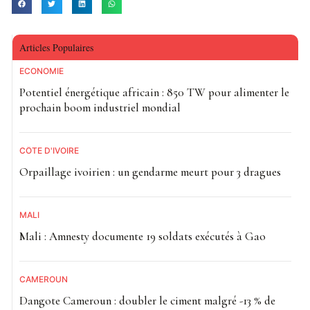
affiliés à Al-Qaïda et à l’État islamique. En février, le
Groupe de soutien à l’islam et aux musulmans (JNIM) a
Articles Populaires
revendiqué plusieurs offensives meurtrières. Selon l’ONG
Acled, plus de 130 personnes ont été tuées en une dizaine
ECONOMIE
de jours, illustrant l’intensification des violences dans le
Potentiel énergétique africain : 850 TW pour alimenter le
prochain boom industriel mondial
pays.
Notre Afrik avec AFP
CÔTE D'IVOIRE
Orpaillage ivoirien : un gendarme meurt pour 3 dragues
MALI
Mali : Amnesty documente 19 soldats exécutés à Gao
CAMEROUN
Dangote Cameroun : doubler le ciment malgré -13 % de