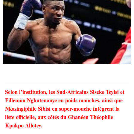
Selon l’institution, les Sud-Africains Siseko Teyisi et
Fillemon Nghutenanye en poids mouches, ainsi que
Nkosingiphile Sibisi en super-mouche intègrent la
liste officielle, aux côtés du Ghanéen Théophile
Kpakpo Allotey.