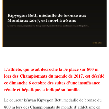
L’athlète, qui avait décroché la 3e place sur 800 m
lors des Championnats du monde de 2017, est décédé
ce dimanche 6 octobre des suites d’une insuffisance
rénale et hépatique, a indiqué sa famille.
Le coureur kényan Kipyegon Bett, médaillé de bronze du
800 m lors des Championnats du monde d’athlétisme en