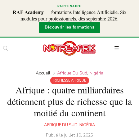
PARTENAIRE
RAF Academy
— formations Intelligence Artificielle. Six
modules pour professionnels, dès septembre 2026.
Découvrir les formations
Accueil
Afrique Du Sud
,
Nigéria
RICHESSE AFRIQUE
Afrique : quatre milliardaires
détiennent plus de richesse que la
moitié du continent
AFRIQUE DU SUD
,
NIGÉRIA
Publié le
juillet 10, 2025