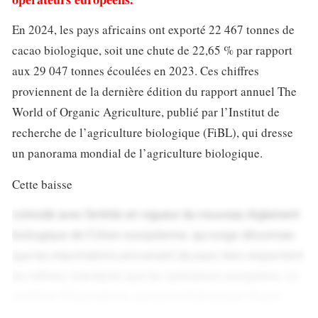
En 2024, les pays africains ont exporté 22 467 tonnes de
cacao biologique, soit une chute de 22,65 % par rapport
aux 29 047 tonnes écoulées en 2023. Ces chiffres
proviennent de la dernière édition du rapport annuel The
World of Organic Agriculture, publié par l’Institut de
recherche de l’agriculture biologique (FiBL), qui dresse
un panorama mondial de l’agriculture biologique.
Cette baisse
coïncide avec l’entrée en vigueur du nouveau règlement
biologique de l’Union européenne, qui exige désormais
que les importations provenant de pays tiers respectent
les mêmes standards que les opérateurs européens. Le
système d’équivalence, qui permettait jusque-là aux
pays exportateurs d’appliquer leurs propres normes