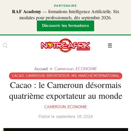
PARTENAIRE
RAF Academy
— formations Intelligence Artificielle. Six
modules pour professionnels, dès septembre 2026.
Découvrir les formations
Accueil
Cameroun
,
ECONOMIE
CACAO
,
CAMEROUN
,
EXPORTATEUR
,
INS
,
MARCHÉ INTERNATIONAL
Cacao : le Cameroun désormais
quatrième exportateur au monde
CAMEROUN
,
ECONOMIE
Publié le
septembre 18, 2024