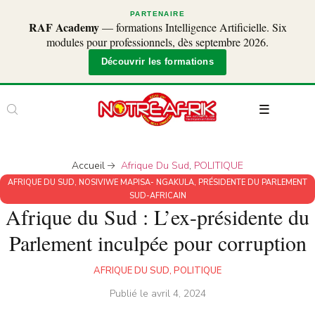
PARTENAIRE
RAF Academy
— formations Intelligence Artificielle. Six
modules pour professionnels, dès septembre 2026.
Découvrir les formations
Accueil
Afrique Du Sud
,
POLITIQUE
AFRIQUE DU SUD
,
NOSIVIWE MAPISA- NGAKULA
,
PRÉSIDENTE DU PARLEMENT
SUD-AFRICAIN
Afrique du Sud : L’ex-présidente du
Parlement inculpée pour corruption
AFRIQUE DU SUD
,
POLITIQUE
Publié le
avril 4, 2024