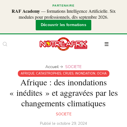
PARTENAIRE
RAF Academy
— formations Intelligence Artificielle. Six
modules pour professionnels, dès septembre 2026.
Découvrir les formations
Accueil
SOCIETE
AFRIQUE
,
CATASTROPHES
,
CRUES
,
INONDATION
,
OCHA
Afrique : des inondations
« inédites » et aggravées par les
changements climatiques
SOCIETE
Publié le
octobre 29, 2024