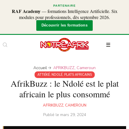
PARTENAIRE
RAF Academy
— formations Intelligence Artificielle. Six
modules pour professionnels, dès septembre 2026.
Découvrir les formations
Accueil
AFRIKBUZZ
,
Cameroun
ATTIÉKÉ
,
NDOLÉ
,
PLATS AFRICAINS
AfrikBuzz : le Ndolé est le plat
africain le plus consommé
AFRIKBUZZ
,
CAMEROUN
Publié le
mars 29, 2024