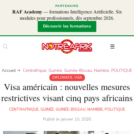
PARTENAIRE
RAF Academy
— formations Intelligence Artificielle. Six
modules pour professionnels, dès septembre 2026.
Découvrir les formations
Accueil
Centrafrique
,
Guinée
,
Guinée-Bissau
,
Namibie
,
POLITIQUE
DIPLOMATIE
,
VISA
Visa américain : nouvelles mesures
restrictives visant cinq pays africains
CENTRAFRIQUE
,
GUINÉE
,
GUINÉE-BISSAU
,
NAMIBIE
,
POLITIQUE
Publié le
janvier 10, 2026