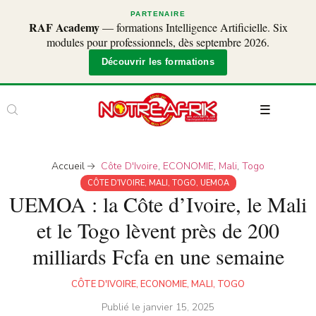
PARTENAIRE
RAF Academy
— formations Intelligence Artificielle. Six
modules pour professionnels, dès septembre 2026.
Découvrir les formations
Accueil
Côte D'Ivoire
,
ECONOMIE
,
Mali
,
Togo
CÔTE D'IVOIRE
,
MALI
,
TOGO
,
UEMOA
UEMOA : la Côte d’Ivoire, le Mali
et le Togo lèvent près de 200
milliards Fcfa en une semaine
CÔTE D'IVOIRE
,
ECONOMIE
,
MALI
,
TOGO
Publié le
janvier 15, 2025