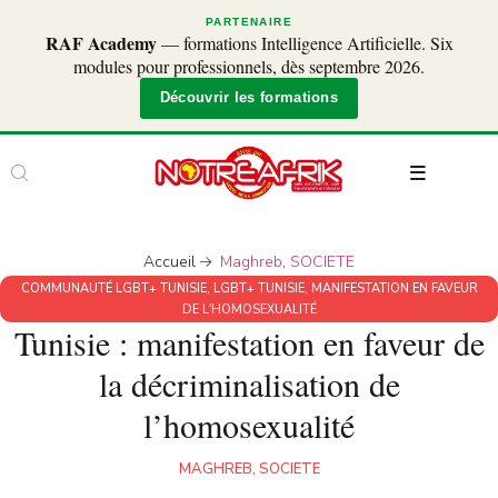
PARTENAIRE
RAF Academy
— formations Intelligence Artificielle. Six
modules pour professionnels, dès septembre 2026.
Découvrir les formations
Accueil
Maghreb
,
SOCIETE
COMMUNAUTÉ LGBT+ TUNISIE
,
LGBT+ TUNISIE
,
MANIFESTATION EN FAVEUR
DE L'HOMOSEXUALITÉ
Tunisie : manifestation en faveur de
la décriminalisation de
l’homosexualité
MAGHREB
,
SOCIETE