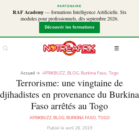
PARTENAIRE
RAF Academy
— formations Intelligence Artificielle. Six
modules pour professionnels, dès septembre 2026.
Découvrir les formations
Accueil
AFRIKBUZZ
,
BLOG
,
Burkina Faso
,
Togo
Terrorisme: une vingtaine de
djihadistes en provenance du Burkina
Faso arrêtés au Togo
AFRIKBUZZ
,
BLOG
,
BURKINA FASO
,
TOGO
Publié le
avril 26, 2019