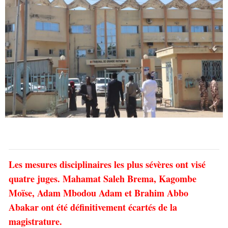
Les mesures disciplinaires les plus sévères ont visé
quatre juges. Mahamat Saleh Brema, Kagombe
Moïse, Adam Mbodou Adam et Brahim Abbo
Abakar ont été définitivement écartés de la
magistrature.