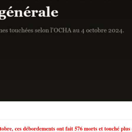
obre, ces débordements ont fait 576 morts et touché plus 