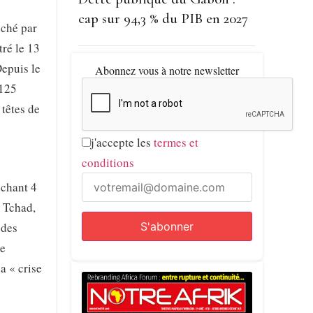
cap sur 94,3 % du PIB en 2027
uché par
tré le 13
Depuis le
Abonnez vous à notre newsletter
 125
 têtes de
j'accepte les
termes et
conditions
uchant 4
u Tchad,
 des
de
a « crise