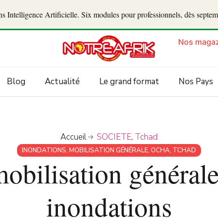
 Intelligence Artificielle. Six modules pour professionnels, dès septe
Nos magaz
Blog
Actualité
Le grand format
Nos Pays
Accueil
SOCIETE
,
Tchad
INONDATIONS
,
MOBILISATION GÉNÉRALE
,
OCHA
,
TCHAD
mobilisation générale
inondations