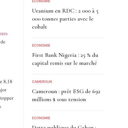
ECONOMIE
Uranium en RDC : 2 000 à 5
000 tonnes parties avec le
cobalt
ires
 de
ECONOMIE
First Bank Nigeria : 25 % du
capital remis sur le marché
de 8,18
CAMEROUN
ajor
Cameroun : prêt ESG de 692
stopper
millions $ sous tension
s
ECONOMIE
Dette publique du Gabon :