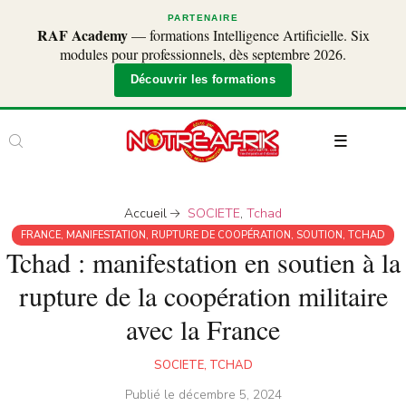
PARTENAIRE
RAF Academy
— formations Intelligence Artificielle. Six
modules pour professionnels, dès septembre 2026.
Découvrir les formations
Accueil
SOCIETE
,
Tchad
FRANCE
,
MANIFESTATION
,
RUPTURE DE COOPÉRATION
,
SOUTION
,
TCHAD
Tchad : manifestation en soutien à la
rupture de la coopération militaire
avec la France
SOCIETE
,
TCHAD
Publié le
décembre 5, 2024