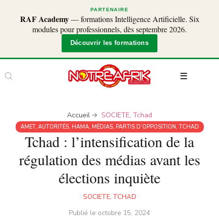
PARTENAIRE
RAF Academy
— formations Intelligence Artificielle. Six
modules pour professionnels, dès septembre 2026.
Découvrir les formations
Accueil
SOCIETE
,
Tchad
AMET
,
AUTORITÉS
,
HAMA
,
MÉDIAS
,
PARTIS D’OPPOSITION
,
TCHAD
Tchad : l’intensification de la
régulation des médias avant les
élections inquiète
SOCIETE
,
TCHAD
Publié le
octobre 15, 2024