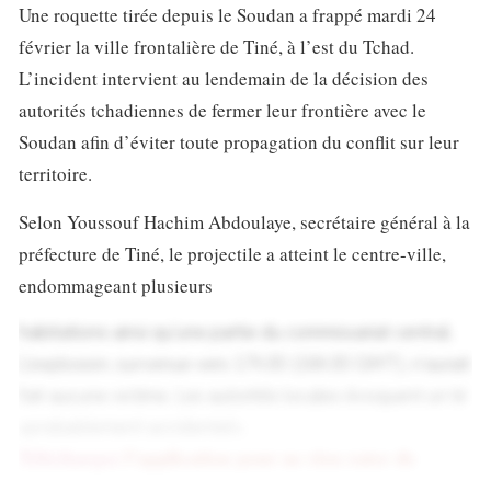
Une roquette tirée depuis le Soudan a frappé mardi 24
février la ville frontalière de Tiné, à l’est du Tchad.
L’incident intervient au lendemain de la décision des
autorités tchadiennes de fermer leur frontière avec le
Soudan afin d’éviter toute propagation du conflit sur leur
territoire.
Selon Youssouf Hachim Abdoulaye, secrétaire général à la
préfecture de Tiné, le projectile a atteint le centre-ville,
endommageant plusieurs
habitations ainsi qu’une partie du commissariat central.
L’explosion, survenue vers 17h30 (16h30 GMT), n’aurait
fait aucune victime. Les autorités locales évoquent un tir
«probablement accidentel»
.
Téléchargez
l’application pour ne rien rater de
l’actualité